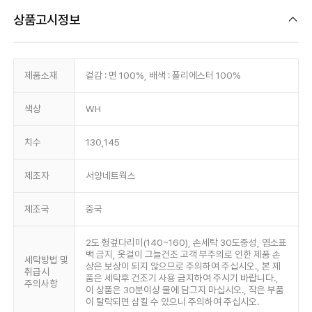
상품고시정보
제품소재
겉감 : 면 100%, 배색 : 폴리에스터 100%
색상
WH
치수
130,145
제조자
서양네트웍스
제조국
중국
2도 헝겊다리미(140~160), 손세탁 30도중성, 염소표
백 금지, 옷걸이 그늘건조 고객 부주의로 인한 제품 손
세탁방법 및
상은 보상이 되지 않으므로 주의하여 주십시오., 본 제
취급시
품은 세탁후 건조기 사용 금지하여 주시기 바랍니다.,
주의사항
이 상품은 30분이상 물에 담그지 마십시오., 작은 부품
이 탈락되면 삼킬 수 있으니 주의하여 주십시오.