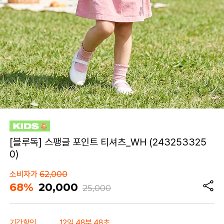
[블루독] 스팽글 포인트 티셔츠_WH (243253325
0)
소비자가
62,000
68%
20,000
25,000
기간할인
12일 48분 48초