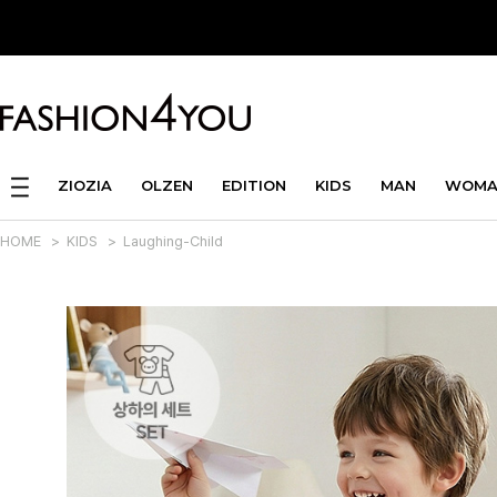
ZIOZIA
OLZEN
EDITION
KIDS
MAN
WOMA
HOME
>
KIDS
>
Laughing-Child