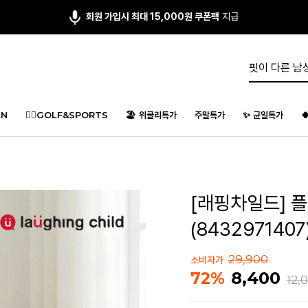
앱다운 3,000원
쿠폰 증정
N
🏌️‍♂️GOLF&SPORTS
🏖️ 위클리특가
주말특가
✨ 균일특가

[래핑차일드] 
(8432971407
29,900
소비자가
8,400
72%
12,