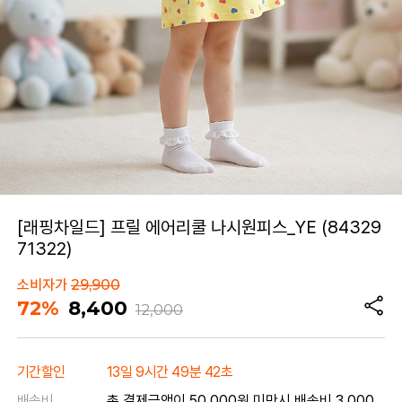
[래핑차일드] 프릴 에어리쿨 나시원피스_YE (84329
71322)
소비자가
29,900
72%
8,400
12,000
기간할인
13일 9시간 49분 42초
배송비
총 결제금액이 50,000원 미만시 배송비 3,000