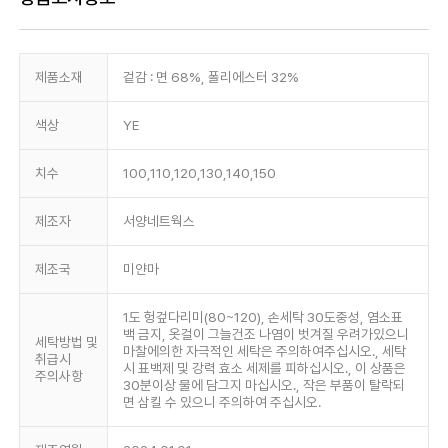
제품소재
겉감 : 면 68%, 폴리에스터 32%
색상
YE
치수
100,110,120,130,140,150
제조자
서양네트웍스
제조국
미얀마
1도 헝겊다리미(80~120), 손세탁 30도중성, 염소표
백 금지, 옷걸이 그늘건조 나염이 벗겨질 우려가있으니
세탁방법 및
마찰에의한 자극적인 세탁은 주의하여주십시오., 세탁
취급시
시 표백제 및 강력 효소 세제를 피하십시오., 이 상품은
주의사항
30분이상 물에 담그지 마십시오., 작은 부품이 탈락되
면 삼킬 수 있으니 주의하여 주십시오.