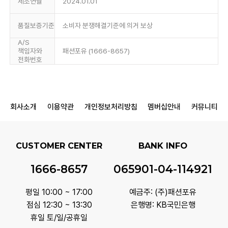
제조연월
2024.01.01
품질보증기준
소비자 분쟁해결기준에 의거 보상
A/S
책임자와
패션포유 (1666-8657)
전화번호
회사소개
이용약관
개인정보처리방침
멤버십안내
커뮤니티
CUSTOMER CENTER
BANK INFO
1666-8657
065901-04-114921
평일 10:00 ~ 17:00
예금주: (주)패션포유
점심 12:30 ~ 13:30
은행명: KB국민은행
휴일 토/일/공휴일