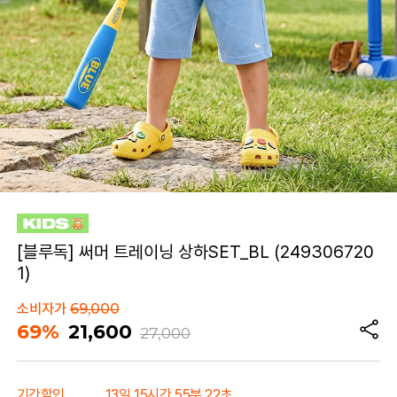
[블루독] 써머 트레이닝 상하SET_BL (249306720
1)
소비자가
69,000
69%
21,600
27,000
기간할인
13일 15시간 55분 22초