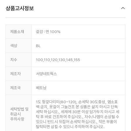
상품고시정보
제품소재
겉감 : 면 100%
색상
BL
치수
100,110,120,130,145,155
제조자
서양네트웍스
제조국
베트남
1도 헝겊다리미(80~120), 손세탁 30도중성, 염소표
백 금지, 옷걸이 그늘건조 본 상품은 삶지 마시고 단독
세탁방법 및
세탁 하십시오., 세제에 30분 이상 담가두지 마시고 세
취급시
탁 후 바로 건조하여 주십시오., 자수/나염이 손상될 수
주의사항
있으니 반드시 뒤집어 손세탁 하십시오., 작은 부품이
탈락되면 삼킬 수 있으니 주의하여 주십시오.