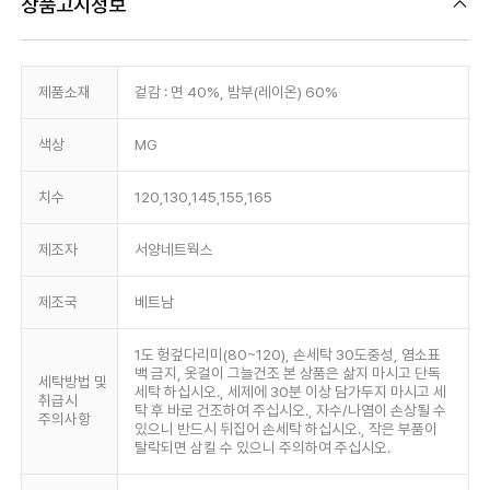
상품고시정보
제품소재
겉감 : 면 40%, 밤부(레이온) 60%
색상
MG
치수
120,130,145,155,165
제조자
서양네트웍스
제조국
베트남
1도 헝겊다리미(80~120), 손세탁 30도중성, 염소표
백 금지, 옷걸이 그늘건조 본 상품은 삶지 마시고 단독
세탁방법 및
세탁 하십시오., 세제에 30분 이상 담가두지 마시고 세
취급시
탁 후 바로 건조하여 주십시오., 자수/나염이 손상될 수
주의사항
있으니 반드시 뒤집어 손세탁 하십시오., 작은 부품이
탈락되면 삼킬 수 있으니 주의하여 주십시오.