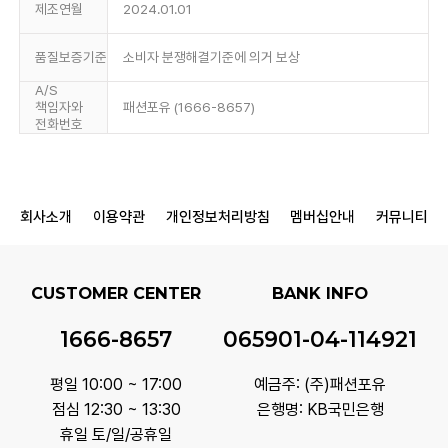
제조연월
2024.01.01
품질보증기준
소비자 분쟁해결기준에 의거 보상
A/S
책임자와
패션포유 (1666-8657)
전화번호
회사소개
이용약관
개인정보처리방침
멤버십안내
커뮤니티
CUSTOMER CENTER
BANK INFO
1666-8657
065901-04-114921
평일 10:00 ~ 17:00
예금주: (주)패션포유
점심 12:30 ~ 13:30
은행명: KB국민은행
휴일 토/일/공휴일