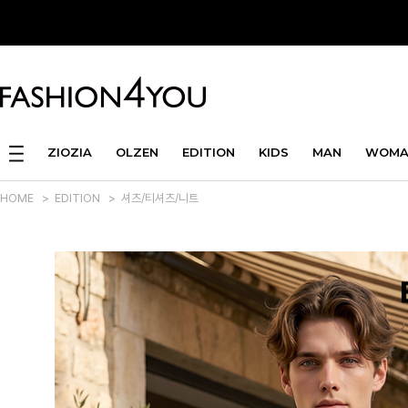
ZIOZIA
OLZEN
EDITION
KIDS
MAN
WOMA
HOME
>
EDITION
>
셔츠/티셔츠/니트