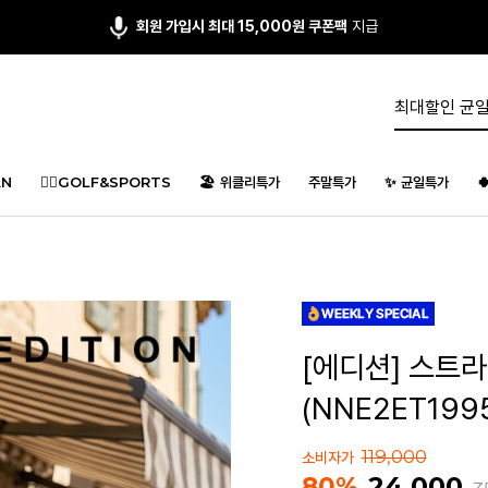
회원 가입시 최대 15,000원 쿠폰팩
지급
N
🏌️‍♂️GOLF&SPORTS
🏖️ 위클리특가
주말특가
✨ 균일특가

[에디션] 스트
(NNE2ET199
119,000
소비자가
24,000
80%