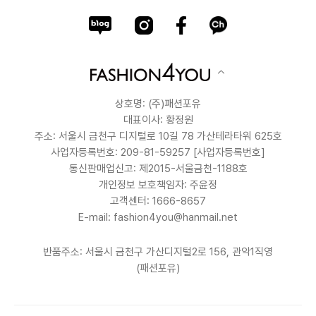
상호명: (주)패션포유
대표이사: 황정원
주소: 서울시 금천구 디지털로 10길 78 가산테라타워 625호
사업자등록번호: 209-81-59257
[사업자등록번호]
통신판매업신고: 제2015-서울금천-1188호
개인정보 보호책임자: 주윤정
고객센터: 1666-8657
E-mail: fashion4you@hanmail.net
반품주소: 서울시 금천구 가산디지털2로 156, 관악1직영
(패션포유)