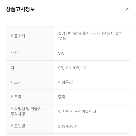
상품고시정보
겉감 : 면 56% 폴리에스터 34% 나일론
제품소재
10%
색상
SWT
치수
95,100,105,110
제조자
신성통상
제조국
중국
세탁방법 및 취급시
첫 세탁시 드라이클리닝
주의사항
제조연월
20240301