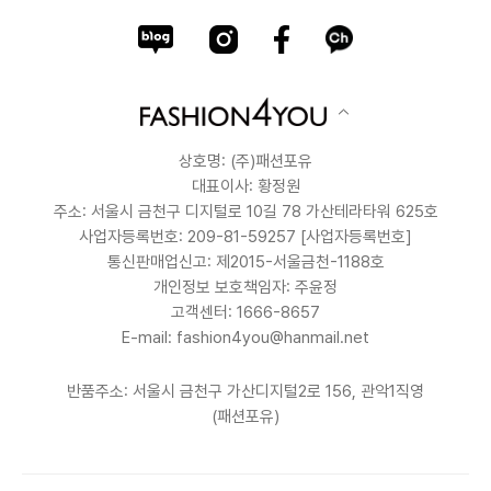
상호명: (주)패션포유
대표이사: 황정원
주소: 서울시 금천구 디지털로 10길 78 가산테라타워 625호
사업자등록번호: 209-81-59257
[사업자등록번호]
통신판매업신고: 제2015-서울금천-1188호
개인정보 보호책임자: 주윤정
고객센터: 1666-8657
E-mail: fashion4you@hanmail.net
반품주소: 서울시 금천구 가산디지털2로 156, 관악1직영
(패션포유)