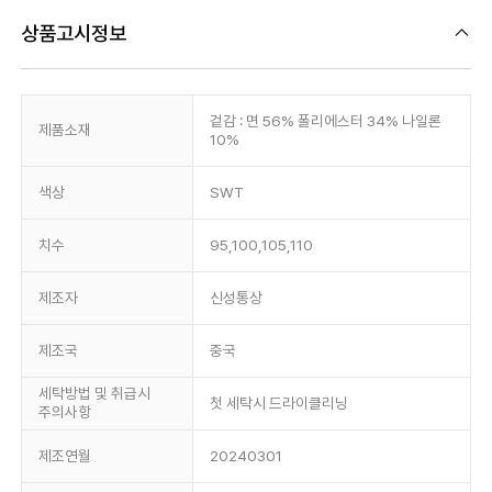
상품고시정보
겉감 : 면 56% 폴리에스터 34% 나일론
제품소재
10%
색상
SWT
치수
95,100,105,110
제조자
신성통상
제조국
중국
세탁방법 및 취급시
첫 세탁시 드라이클리닝
주의사항
제조연월
20240301