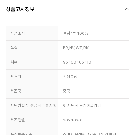
상품고시정보
제품소재
겉감 : 면 100%
색상
BR,NV,WT,BK
치수
95,100,105,110
제조자
신성통상
제조국
중국
세탁방법 및 취급시 주의사항
첫 세탁시 드라이클리닝
제조연월
20240301
품질보증기준
소비자 분쟁해결기준에 의거 보상