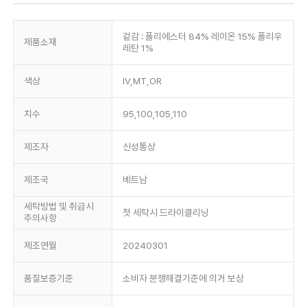
겉감 : 폴리에스터 84% 레이온 15% 폴리우
제품소재
레탄 1%
색상
IV,MT,OR
치수
95,100,105,110
제조자
신성통상
제조국
베트남
세탁방법 및 취급시
첫 세탁시 드라이클리닝
주의사항
제조연월
20240301
품질보증기준
소비자 분쟁해결기준에 의거 보상