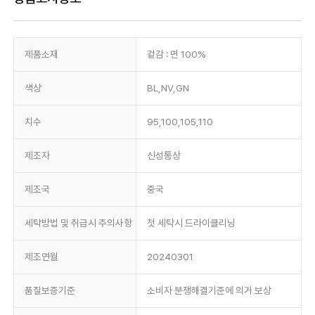
제품소재
겉감 : 면 100%
색상
BL,NV,GN
치수
95,100,105,110
제조자
신성통상
제조국
중국
세탁방법 및 취급시 주의사항
첫 세탁시 드라이클리닝
제조연월
20240301
품질보증기준
소비자 분쟁해결기준에 의거 보상