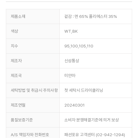
제품소재
겉감 : 면 65% 폴리에스터 35%
색상
WT,BK
치수
95,100,105,110
제조자
신성통상
제조국
미얀마
세탁방법 및 취급시 주의사항
첫 세탁시 드라이클리닝
제조연월
20240301
품질보증기준
소비자 분쟁해결기준에 의거 보상
A/S 책임자와 전화번호
패션포유 고객센터 (02-942-1294)