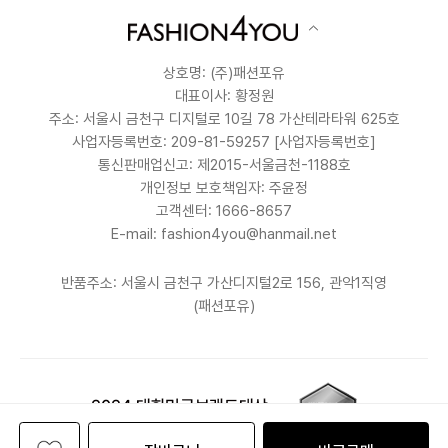
상호명: (주)패션포유
대표이사: 황정원
주소: 서울시 금천구 디지털로 10길 78 가산테라타워 625호
사업자등록번호: 209-81-59257
[사업자등록번호]
통신판매업신고: 제2015-서울금천-1188호
개인정보 보호책임자: 주윤정
고객센터: 1666-8657
E-mail: fashion4you@hanmail.net
반품주소: 서울시 금천구 가산디지털2로 156, 관악1직영
(패션포유)