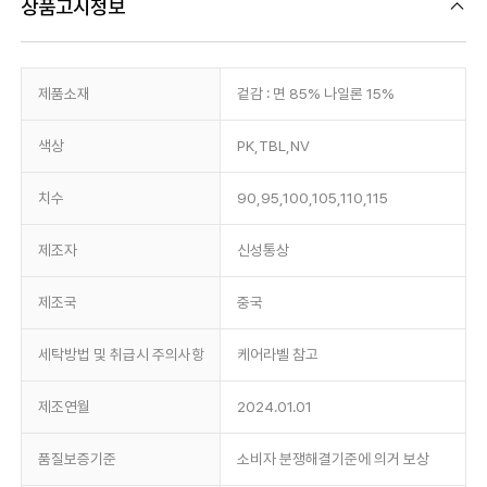
상품고시정보
제품소재
겉감 : 면 85% 나일론 15%
색상
PK,TBL,NV
치수
90,95,100,105,110,115
제조자
신성통상
제조국
중국
세탁방법 및 취급시 주의사항
케어라벨 참고
제조연월
2024.01.01
품질보증기준
소비자 분쟁해결기준에 의거 보상