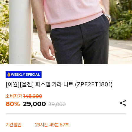
[이월][올젠] 파스텔 카라 니트 (ZPE2ET1801)
소비자가
148,000
80%
29,000
39,000
기간할인
23시간 49분 57초