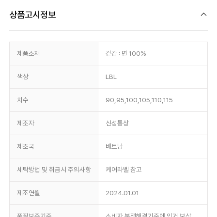
상품고시정보
제품소재
겉감 : 면 100%
색상
LBL
치수
90,95,100,105,110,115
제조자
신성통상
제조국
베트남
세탁방법 및 취급시 주의사항
케어라벨 참고
제조연월
2024.01.01
품질보증기준
소비자 분쟁해결기준에 의거 보상