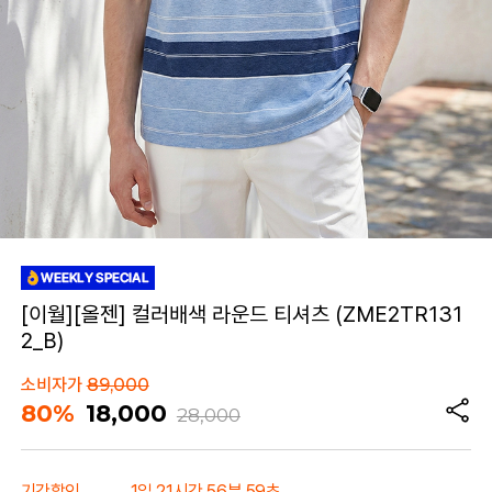
[이월][올젠] 컬러배색 라운드 티셔츠 (ZME2TR131
2_B)
소비자가
89,000
80%
18,000
28,000
기간할인
1일 21시간 56분 59초