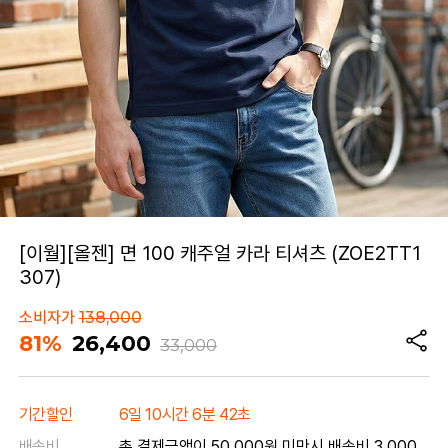
[이월][올젠] 면 100 캐주얼 카라 티셔츠 (ZOE2TT1
307)
소비자가
138,000
81%
26,400
33,000
기간할인
6일 10시간 6분 42초
배송비
총 결제금액이 50,000원 미만시 배송비 3,000