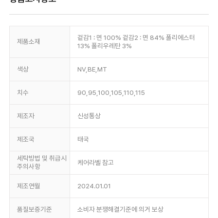
겉감1 : 면 100% 겉감2 : 면 84% 폴리에스터
제품소재
13% 폴리우레탄 3%
색상
NV,BE,MT
치수
90,95,100,105,110,115
제조자
신성통상
제조국
태국
세탁방법 및 취급시
케어라벨 참고
주의사항
제조연월
2024.01.01
품질보증기준
소비자 분쟁해결기준에 의거 보상