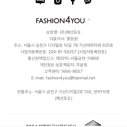
상호명: (주)패션포유
대표이사: 황정원
주소: 서울시 금천구 디지털로 10길 78 가산테라타워 625호
사업자등록번호: 209-81-59257
[사업자등록번호]
통신판매업신고: 제2015-서울금천-1188호
개인정보 보호책임자: 주윤정
고객센터: 1666-8657
E-mail: fashion4you@hanmail.net
반품주소: 서울시 금천구 가산디지털2로 156, 관악1직영
(패션포유)