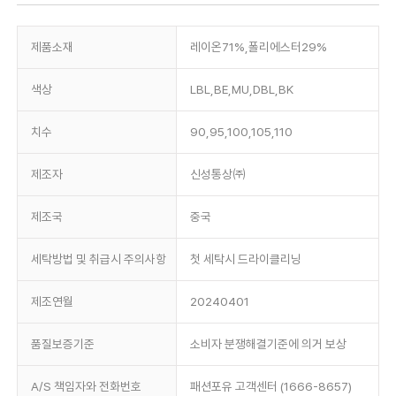
제품소재
레이온71%,폴리에스터29%
색상
LBL,BE,MU,DBL,BK
치수
90,95,100,105,110
제조자
신성통상㈜
제조국
중국
세탁방법 및 취급시 주의사항
첫 세탁시 드라이클리닝
제조연월
20240401
품질보증기준
소비자 분쟁해결기준에 의거 보상
A/S 책임자와 전화번호
패션포유 고객센터 (1666-8657)