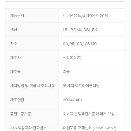
제품소재
레이온71%,폴리에스터29%
색상
LBL,BE,MU,DBL,BK
치수
90,95,100,105,110
제조자
신성통상㈜
제조국
중국
세탁방법 및 취급시 주의사항
첫 세탁시 드라이클리닝
제조연월
20240401
품질보증기준
소비자 분쟁해결기준에 의거 보상
A/S 책임자와 전화번호
패션포유 고객센터 (1666-8657)