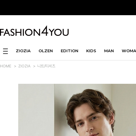
ZIOZIA
OLZEN
EDITION
KIDS
MAN
WOMA
HOME
>
ZIOZIA
>
니트/티셔츠