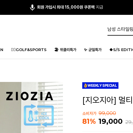
회원 가입시 최대 15,000원 쿠폰팩
지급
N
🏌️‍♂️GOLF&SPORTS
🏖️ 위클리특가
✨ 균일특가
🍀S/S EDIT
[지오지아] 멀티 
99,000
소비자가
19,000
81%
29