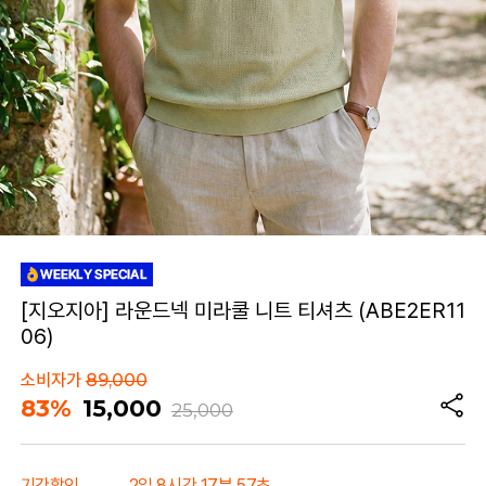
[지오지아] 라운드넥 미라쿨 니트 티셔츠 (ABE2ER11
06)
소비자가
89,000
83%
15,000
25,000
기간할인
2일 8시간 17분 57초