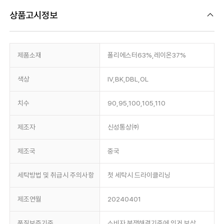
상품고시정보
제품소재
폴리에스터63%,레이온37%
색상
IV,BK,DBL,OL
치수
90,95,100,105,110
제조자
신성통상㈜
제조국
중국
세탁방법 및 취급시 주의사항
첫 세탁시 드라이클리닝
제조연월
20240401
품질보증기준
소비자 분쟁해결기준에 의거 보상