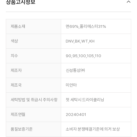
상품고시정보
제품소재
면69%,폴리에스터31%
색상
DNV,BK,WT,KH
치수
90,95,100,105,110
제조자
신성통상㈜
제조국
미얀마
세탁방법 및 취급시 주의사항
첫 세탁시 드라이클리닝
제조연월
20240401
품질보증기준
소비자 분쟁해결기준에 의거 보상