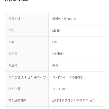
제품소재
폴리에스터 100%
색상
LB,BK
치수
FREE
제조자
㈜위비스
제조국
중국
세탁방법 및 취급시 주의사항
첫 세탁시 드라이클리닝
제조연월
20240101
품질보증기준
소비자 분쟁해결기준에 의거 보상