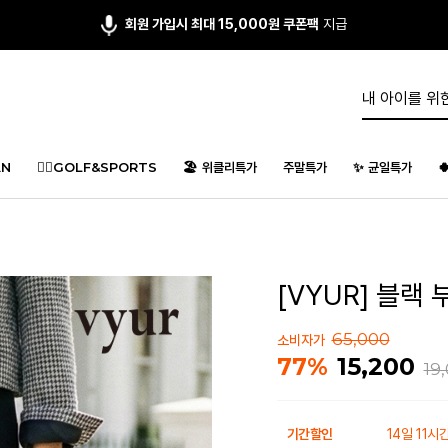
회원 가입시 최대 15,000원 쿠폰팩
지급
N
🏌️‍♂️GOLF&SPORTS
🏖️ 위클리특가
주말특가
✨ 균일특가

[VYUR] 블랙 
65,000
소비자가
15,200
77%
19
기간할인
14일 11시