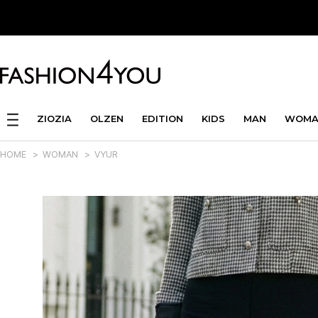
ZIOZIA
OLZEN
EDITION
KIDS
MAN
WOMA
HOME
>
WOMAN
>
VYUR