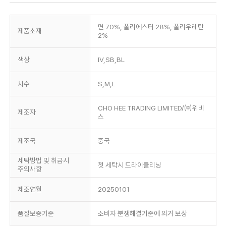
면 70%, 폴리에스터 28%, 폴리우레탄
제품소재
2%
색상
IV,SB,BL
치수
S,M,L
CHO HEE TRADING LIMITED/㈜위비
제조자
스
제조국
중국
세탁방법 및 취급시
첫 세탁시 드라이클리닝
주의사항
제조연월
20250101
품질보증기준
소비자 분쟁해결기준에 의거 보상