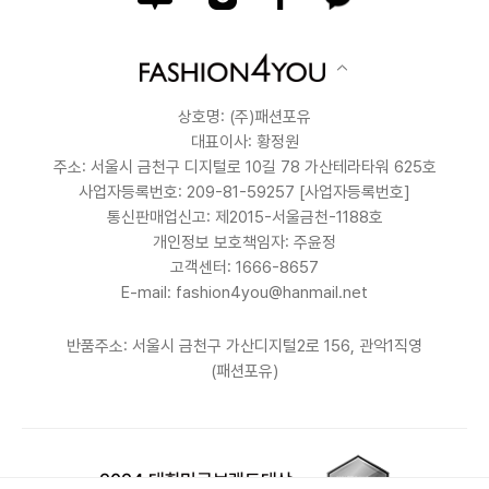
상호명: (주)패션포유
대표이사: 황정원
주소: 서울시 금천구 디지털로 10길 78 가산테라타워 625호
사업자등록번호: 209-81-59257
[사업자등록번호]
통신판매업신고: 제2015-서울금천-1188호
개인정보 보호책임자: 주윤정
고객센터: 1666-8657
E-mail: fashion4you@hanmail.net
반품주소: 서울시 금천구 가산디지털2로 156, 관악1직영
(패션포유)