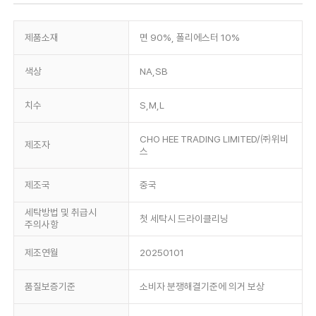
제품소재
면 90%, 폴리에스터 10%
색상
NA,SB
치수
S,M,L
CHO HEE TRADING LIMITED/㈜위비
제조자
스
제조국
중국
세탁방법 및 취급시
첫 세탁시 드라이클리닝
주의사항
제조연월
20250101
품질보증기준
소비자 분쟁해결기준에 의거 보상