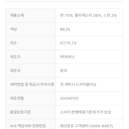
제품소재
면 70%, 폴리에스터 28%, 스판 2%
색상
BK,DL
치수
67,70,73
제조자
㈜위비스
제조국
중국
세탁방법 및 취급시 주의사항
첫 세탁시 드라이클리닝
제조연월
20240101
품질보증기준
소비자 분쟁해결기준에 의거 보상
A/S 책임자와 전화번호
패션포유 고객센터 (1666-8657)