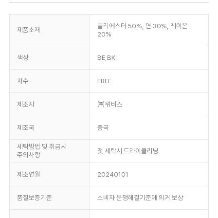
폴리에스터 50%, 면 30%, 레이온
제품소재
20%
색상
BE,BK
치수
FREE
제조자
㈜위비스
제조국
중국
세탁방법 및 취급시
첫 세탁시 드라이클리닝
주의사항
제조연월
20240101
품질보증기준
소비자 분쟁해결기준에 의거 보상