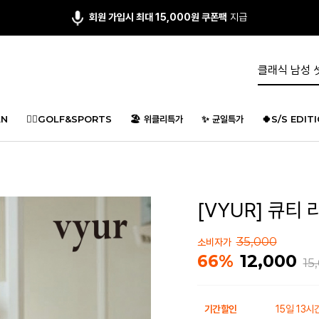
회원 가입시 최대 15,000원 쿠폰팩
지급
N
🏌️‍♂️GOLF&SPORTS
🏖️ 위클리특가
✨ 균일특가
🍀S/S EDIT
[VYUR] 큐티 
35,000
소비자가
12,000
66%
15
기간할인
15일 13시