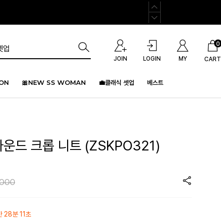
0
JOIN
LOGIN
MY
CART
ION
🎀NEW SS WOMAN
💼클래식 셋업
베스트
라운드 크롭 니트 (ZSKPO321)
,000
간 28분 11초