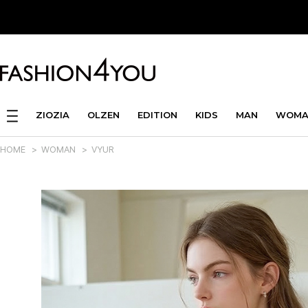
ZIOZIA
OLZEN
EDITION
KIDS
MAN
WOMA
HOME
>
WOMAN
>
VYUR