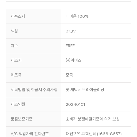
제품소재
레이온 100%
색상
BK,IV
치수
FREE
제조자
㈜위비스
제조국
중국
세탁방법 및 취급시 주의사항
첫 세탁시 드라이클리닝
제조연월
20240101
품질보증기준
소비자 분쟁해결기준에 의거 보상
A/S 책임자와 전화번호
패션포유 고객센터 (1666-8657)