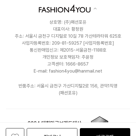
상호명: (주)패션포유
대표이사: 황정원
주소: 서울시 금천구 디지털로 10길 78 가산테라타워 625호
사업자등록번호: 209-81-59257
[사업자등록번호]
통신판매업신고: 제2015-서울금천-1188호
개인정보 보호책임자: 주윤정
고객센터: 1666-8657
E-mail: fashion4you@hanmail.net
반품주소: 서울시 금천구 가산디지털2로 156, 관악1직영
(패션포유)