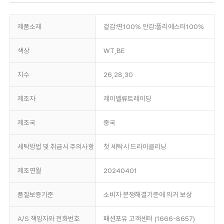
제품소재
겉감:면100% 안감:폴리에스터100%
색상
WT,BE
치수
26,28,30
제조자
제이벨류트레이딩
제조국
중국
세탁방법 및 취급시 주의사항
첫 세탁시 드라이클리닝
제조연월
20240401
품질보증기준
소비자 분쟁해결기준에 의거 보상
A/S 책임자와 전화번호
패션포유 고객센터 (1666-8657)