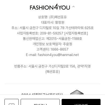
상호명: (주)패션포유
대표이사: 황정원
주소: 서울시 금천구 디지털로 10길 78 가산테라타워 625호
사업자등록번호: 209-81-59257
[사업자등록번호]
통신판매업신고: 제2015-서울금천-1188호
개인정보 보호책임자: 주윤정
고객센터: 1666-8657
E-mail: fashion4you@hanmail.net
반품주소: 서울시 금천구 가산디지털2로 156, 관악1직영
(패션포유)