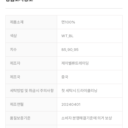
제품소재
면100%
색상
WT,BL
치수
85,90,95
제조자
제이벨류트레이딩
제조국
중국
세탁방법 및 취급시 주의사항
첫 세탁시 드라이클리닝
제조연월
20240401
품질보증기준
소비자 분쟁해결기준에 의거 보상