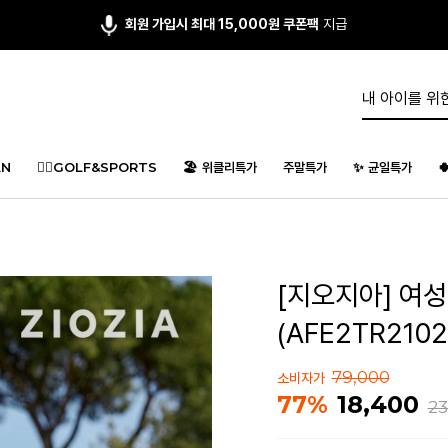
회원 가입시 최대 15,000원 쿠폰팩
지급
N
🏌️‍♂️GOLF&SPORTS
🏖️ 위클리특가
주말특가
✨ 균일특가

[지오지아] 여
(AFE2TR2102
79,000
소비자가
18,400
77%
23