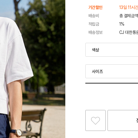
기간할인
13일 11시
배송비
총 결제금액
적립금
1%
배송정보
CJ 대한통