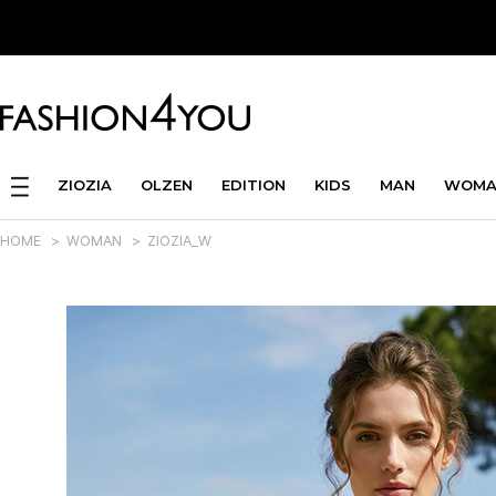
ZIOZIA
OLZEN
EDITION
KIDS
MAN
WOMA
HOME
>
WOMAN
>
ZIOZIA_W