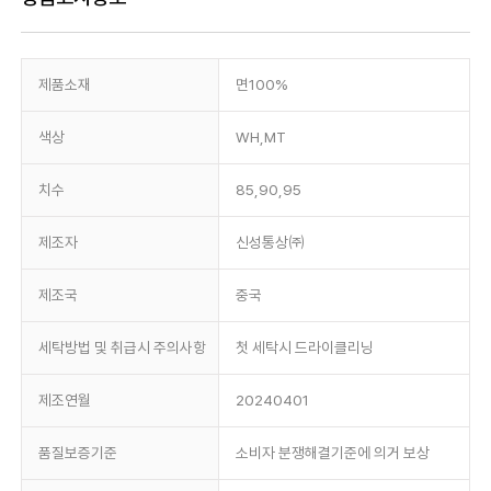
제품소재
면100%
색상
WH,MT
치수
85,90,95
제조자
신성통상㈜
제조국
중국
세탁방법 및 취급시 주의사항
첫 세탁시 드라이클리닝
제조연월
20240401
품질보증기준
소비자 분쟁해결기준에 의거 보상