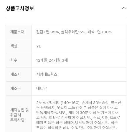
상품고시정보
제품소재
겉감 : 면 95%, 폴리우레탄 5%, 배색 : 면 100%
색상
YE
치수
12개월,24개월,3세
제조자
서양네트웍스
제조국
베트남
2도 헝겊다리미(140~160), 손세탁 30도중성, 염소산
소 표백금지, 옷걸이 그늘건조 본 상품은 삶지 마시고
세탁방법 및
단독세탁 하십시오., 세제에 30분 이상 담가두지 마시
취급시
고 세탁 후 바로 건조하여 주십시오., 스냅,지퍼,벨크로
주의사항
테이프 등은 잠근 상태에서 세탁하여 주십시오., 작은
부품이 탈락되면 삼킬 수 있으니 주의하여 주십시오.