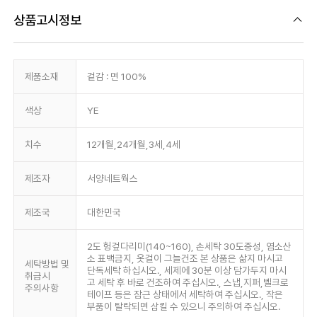
상품고시정보
제품소재
겉감 : 면 100%
색상
YE
치수
12개월,24개월,3세,4세
제조자
서양네트웍스
제조국
대한민국
2도 헝겊다리미(140~160), 손세탁 30도중성, 염소산
소 표백금지, 옷걸이 그늘건조 본 상품은 삶지 마시고
세탁방법 및
단독세탁 하십시오., 세제에 30분 이상 담가두지 마시
취급시
고 세탁 후 바로 건조하여 주십시오., 스냅,지퍼,벨크로
주의사항
테이프 등은 잠근 상태에서 세탁하여 주십시오., 작은
부품이 탈락되면 삼킬 수 있으니 주의하여 주십시오.