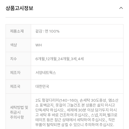
상품고시정보
제품소재
겉감 : 면 100%
색상
WH
치수
6개월,12개월,24개월,3세,4세
제조자
서양네트웍스
제조국
대한민국
2도 헝겊다리미(140~160), 손세탁 30도중성, 염소산
소 표백금지, 옷걸이 그늘건조 본 상품은 삶지 마시고
세탁방법 및
단독세탁 하십시오., 세제에 30분 이상 담가두지 마시
취급시
고 세탁 후 바로 건조하여 주십시오., 스냅,지퍼,벨크로
주의사항
테이프 등은 잠근 상태에서 세탁하여 주십시오., 작은
부품이 탈락되면 삼킬 수 있으니 주의하여 주십시오.