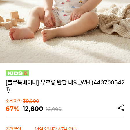
[블루독베이비] 부르릉 반팔 내의_WH (443700542
1)
소비자가
39,000
67%
12,800
16,000
기간할인
14일 22시간 47분 21초