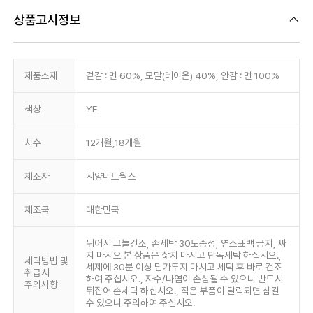
상품고시정보
제품소재
겉감 : 면 60%, 모달(레이온) 40%, 안감 : 면 100%
색상
YE
치수
12개월,18개월
제조자
서양네트웍스
제조국
대한민국
뉘어서 그늘건조, 손세탁 30도중성, 염소표백 금지, 짜
지 마시오 본 상품은 삶지 마시고 단독세탁 하십시오.,
세탁방법 및
세제에 30분 이상 담가두지 마시고 세탁 후 바로 건조
취급시
하여 주십시오., 자수/나염이 손상될 수 있으니 반드시
주의사항
뒤집어 손세탁 하십시오., 작은 부품이 탈락되면 삼킬
수 있으니 주의하여 주십시오.