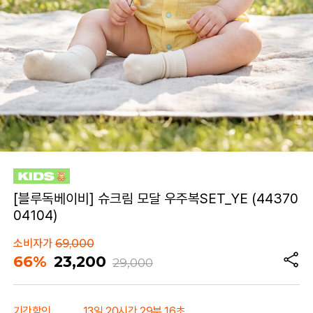
[블루독베이비] 슈크림 모달 우주복SET_YE (44370
04104)
소비자가
69,000
66%
23,200
29,000
기간할인
13일 20시간 29분 16초