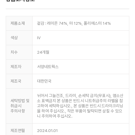
제품소재
겉감 : 레이온 74%, 마 12%, 폴리에스터 14%
색상
IV
치수
24개월
제조자
서양네트웍스
제조국
대한민국
뉘어서 그늘건조, 드라이, 손세탁 금지(무표시), 염소산
세탁방법 및
소 표백금지 본 상품은 반드시 니트취급주의 라벨을 참
취급시
고하여 세탁하십시오., 본 상품은 반드시 드라이크리닝
주의사항
을 하여 주십시오., 작은 부품이 탈락되면 삼킬 수 있으
니 주의하여 주십시오.
제조연월
2024.01.01