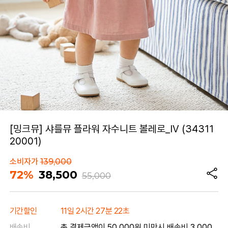
[밍크뮤] 샤를뮤 플라워 자수니트 볼레로_IV (34311
20001)
소비자가
139,000
72%
38,500
55,000
기간할인
11일 2시간 27분 22초
배송비
총 결제금액이 50,000원 미만시 배송비 3,000