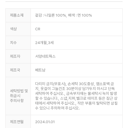
제품소재
겉감 : 나일론 100%, 배색 : 면 100%
색상
CR
치수
24개월,3세
제조자
서양네트웍스
제조국
베트남
다리미 금지(무표시), 손세탁 30도중성, 염소표백 금
지, 옷걸이 그늘건조 30분이상 담가두지 마시고 단독
세탁방법 및
세탁하여 주십시오., 금속부자재는 물세탁시 녹이 발생
취급시
할 수 있습니다., 스냅,지퍼,벨크로 테이프 등은 잠근 상
주의사항
태에서 세탁하여 주십시오., 작은 부품이 탈락되면 삼킬
수 있으니 주의하여 주십시오.
제조연월
2024.01.01