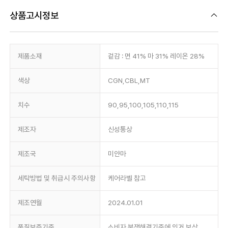
상품고시정보
제품소재
겉감 : 면 41% 마 31% 레이온 28%
색상
CGN,CBL,MT
치수
90,95,100,105,110,115
제조자
신성통상
제조국
미얀마
세탁방법 및 취급시 주의사항
케어라벨 참고
제조연월
2024.01.01
품질보증기준
소비자 분쟁해결기준에 의거 보상