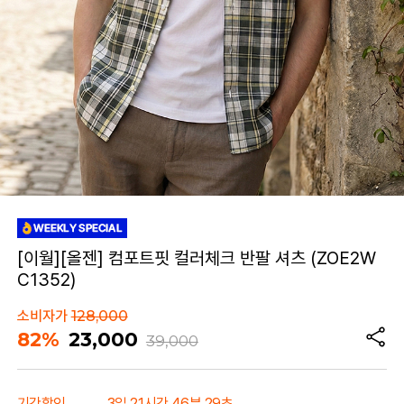
[이월][올젠] 컴포트핏 컬러체크 반팔 셔츠 (ZOE2W
C1352)
소비자가
128,000
82%
23,000
39,000
기간할인
3일 21시간 46분 29초