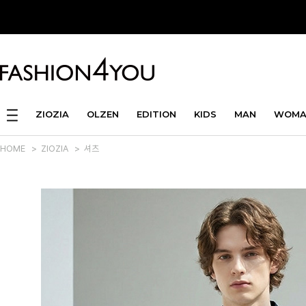
ZIOZIA
OLZEN
EDITION
KIDS
MAN
WOMA
HOME
>
ZIOZIA
>
셔츠