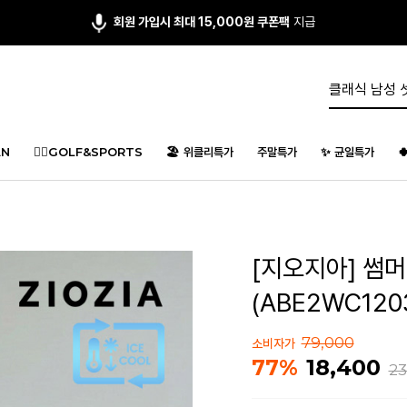
회원 가입시 최대 15,000원 쿠폰팩
지급
N
🏌️‍♂️GOLF&SPORTS
🏖️ 위클리특가
주말특가
✨ 균일특가

[지오지아] 썸
(ABE2WC120
79,000
소비자가
18,400
77%
23