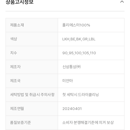
상품고시정보
제품소재
폴리에스터100%
색상
LKH,BE,BK,GR,LBL
치수
90,95,100,105,110
제조자
신성통상㈜
제조국
미얀마
세탁방법 및 취급시 주의사항
첫 세탁시 드라이클리닝
제조연월
20240401
품질보증기준
소비자 분쟁해결기준에 의거 보상