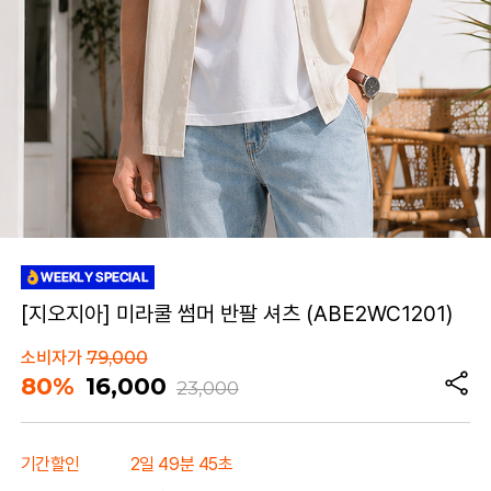
[지오지아] 미라쿨 썸머 반팔 셔츠 (ABE2WC1201)
소비자가
79,000
80%
16,000
23,000
기간할인
2일 49분 45초