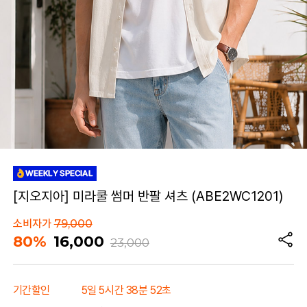
[지오지아] 미라쿨 썸머 반팔 셔츠 (ABE2WC1201)
소비자가
79,000
80%
16,000
23,000
기간할인
5일 5시간 38분 52초