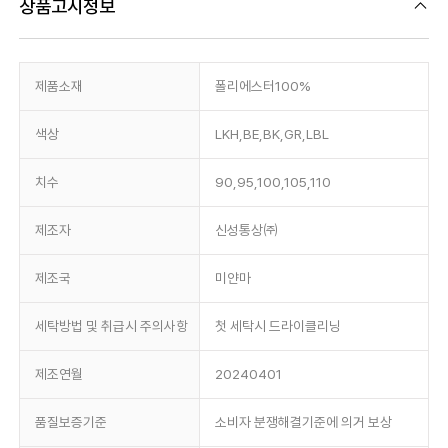
상품고시정보
제품소재
폴리에스터100%
색상
LKH,BE,BK,GR,LBL
치수
90,95,100,105,110
제조자
신성통상㈜
제조국
미얀마
세탁방법 및 취급시 주의사항
첫 세탁시 드라이클리닝
제조연월
20240401
품질보증기준
소비자 분쟁해결기준에 의거 보상