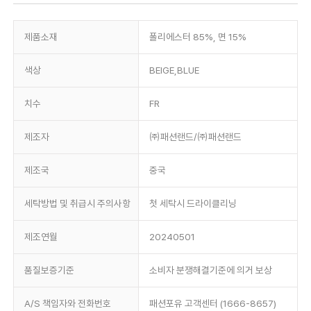
제품소재
폴리에스터 85%, 면 15%
색상
BEIGE,BLUE
치수
FR
제조자
㈜패션랜드/㈜패션랜드
제조국
중국
세탁방법 및 취급시 주의사항
첫 세탁시 드라이클리닝
제조연월
20240501
품질보증기준
소비자 분쟁해결기준에 의거 보상
A/S 책임자와 전화번호
패션포유 고객센터 (1666-8657)