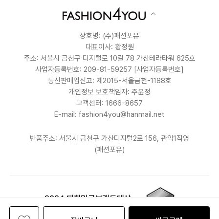
상호명: (주)패션포유
대표이사: 황정원
주소: 서울시 금천구 디지털로 10길 78 가산테라타워 625호
사업자등록번호: 209-81-59257
[사업자등록번호]
통신판매업신고: 제2015-서울금천-1188호
개인정보 보호책임자: 주윤정
고객센터: 1666-8657
E-mail: fashion4you@hanmail.net
반품주소: 서울시 금천구 가산디지털2로 156, 관악1직영
(패션포유)