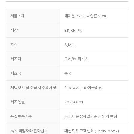
제품소재
레이온 72%, 나일론 28%
색상
BK,KH,PK
치수
S,M,L
제조자
오허/㈜위비스
제조국
중국
세탁방법 및 취급시 주의사항
첫 세탁시 드라이클리닝
제조연월
20250101
품질보증기준
소비자 분쟁해결기준에 의거 보상
A/S 책임자와 전화번호
패션포유 고객센터 (1666-8657)