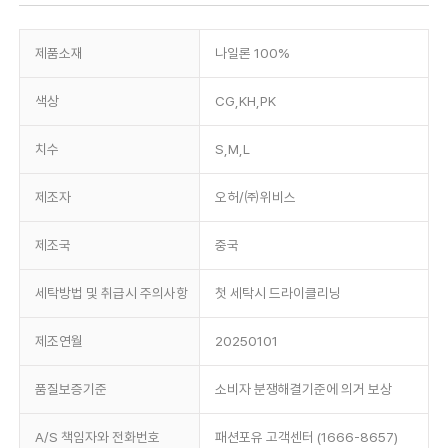
제품소재
나일론 100%
색상
CG,KH,PK
치수
S,M,L
제조자
오허/㈜위비스
제조국
중국
세탁방법 및 취급시 주의사항
첫 세탁시 드라이클리닝
제조연월
20250101
품질보증기준
소비자 분쟁해결기준에 의거 보상
A/S 책임자와 전화번호
패션포유 고객센터 (1666-8657)