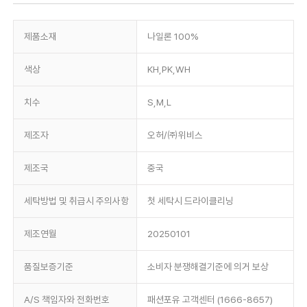
제품소재
나일론 100%
색상
KH,PK,WH
치수
S,M,L
제조자
오허/㈜위비스
제조국
중국
세탁방법 및 취급시 주의사항
첫 세탁시 드라이클리닝
제조연월
20250101
품질보증기준
소비자 분쟁해결기준에 의거 보상
A/S 책임자와 전화번호
패션포유 고객센터 (1666-8657)