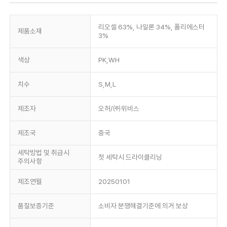
리오셀 63%, 나일론 34%, 폴리에스터
제품소재
3%
색상
PK,WH
치수
S,M,L
제조자
오허/㈜위비스
제조국
중국
세탁방법 및 취급시
첫 세탁시 드라이클리닝
주의사항
제조연월
20250101
품질보증기준
소비자 분쟁해결기준에 의거 보상