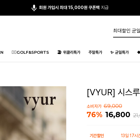
회원 가입시 최대 15,000원 쿠폰팩
지급
N
🏌️‍♂️GOLF&SPORTS
🏖️ 위클리특가
주말특가
✨ 균일특가

[VYUR] 시스
69,000
소비자가
16,800
76%
21
기간할인
13일 17시