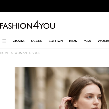
ZIOZIA
OLZEN
EDITION
KIDS
MAN
WOMA
HOME
>
WOMAN
>
VYUR