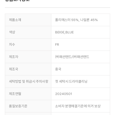
제품소재
폴리에스터 55%, 나일론 45%
색상
BEIGE,BLUE
치수
FR
제조자
㈜패션랜드/㈜패션랜드
제조국
중국
세탁방법 및 취급시 주의사항
첫 세탁시 드라이클리닝
제조연월
20240501
품질보증기준
소비자 분쟁해결기준에 의거 보상