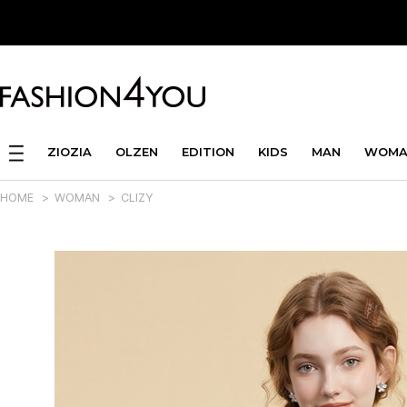
ZIOZIA
OLZEN
EDITION
KIDS
MAN
WOMA
HOME
>
WOMAN
>
CLIZY