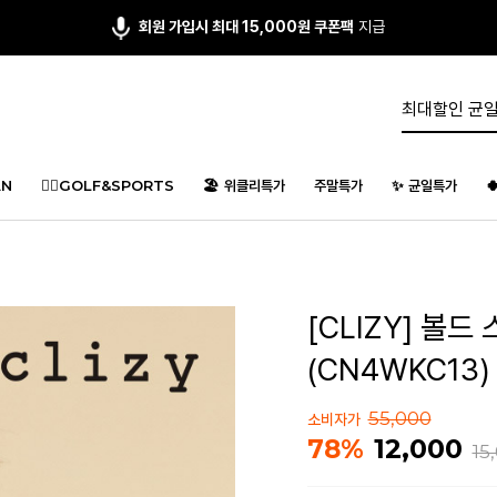
회원 가입시 최대 15,000원 쿠폰팩
지급
N
🏌️‍♂️GOLF&SPORTS
🏖️ 위클리특가
주말특가
✨ 균일특가

[CLIZY] 볼
(CN4WKC13)
55,000
소비자가
12,000
78%
15